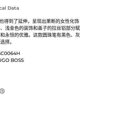
cal Data
年也得到了延伸，呈现出果断的女性化饰
廓、浅金色的装饰和盖子的拉丝铝部分赋
致和永恒的优雅。这款圆珠笔有黑色、灰
供选择。
C0064H
GO BOSS
固
定
它