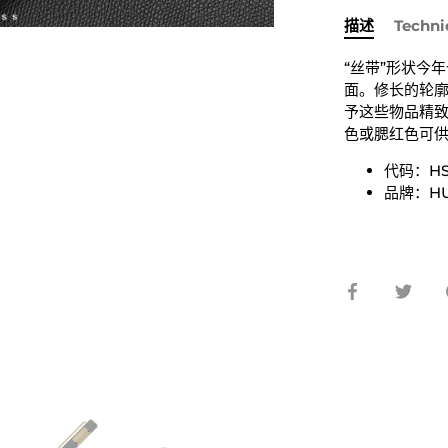
描述
Techni
“丝带”形状今
面。修长的轮
予这些物品精
色或腮红色可
代码：HS
品牌：HU
在
在
脸
推
书
特
上
上
分
分
享
享