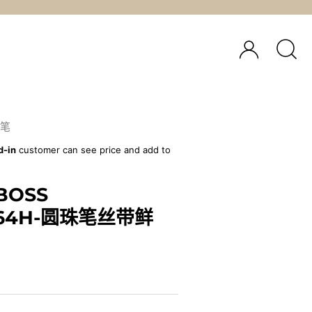
笔
d-in
customer can see price and add to
BOSS
064H-圆珠笔丝带鲜