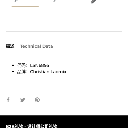
描述
Technical Data
代码：LSN6895
品牌：Christian Lacroix
在
在
固
脸
推
定
书
特
它
上
上
分
分
B2B礼物 - 设计师公司礼物