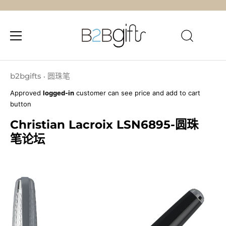
跳
至
b2bgifts
圆珠笔
•
内
Approved
logged-in
customer can see price and add to cart
容
button
Christian Lacroix LSN6895-圆珠
笔论坛