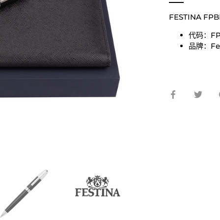
FESTINA FPB
代码：FP
品牌：Fes
在
在
脸
推
书
特
上
上
分
分
享
享