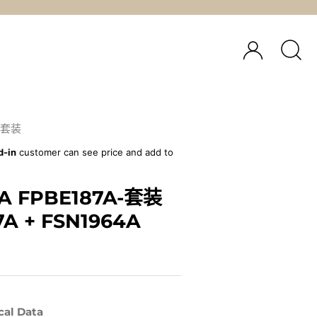
套装
d-in
customer can see price and add to
NA FPBE187A-套装
A + FSN1964A
cal Data