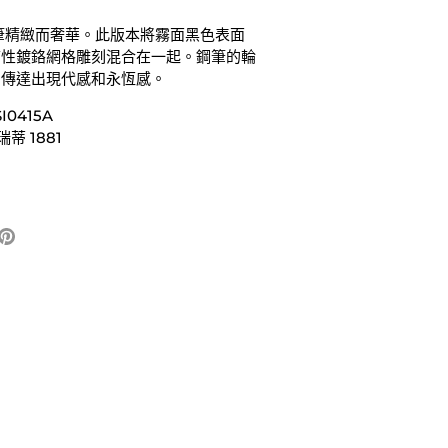
」鋼筆精緻而奢華。此版本將霧面黑色表面
飾性鍍鉻網格雕刻混合在一起。鋼筆的輪
，傳達出現代感和永恆感。
0415A
蒂 1881
固
ter
定
它