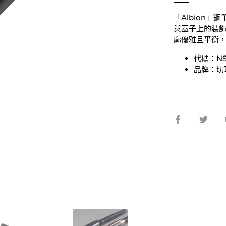
「Albion
與蓋子上的裝
廓優雅且平衡
代碼：NSI
品牌：切瑞
在
在
臉
Twit
書
上
上
分
分
享
享