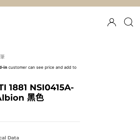
筆
d-in
customer can see price and add to
I 1881 NSI0415A-
lbion 黑色
cal Data