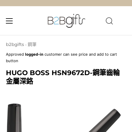
跳
至
b2bgifts
鋼筆
•
內
Approved
logged-in
customer can see price and add to cart
容
button
HUGO BOSS HSN9672D-鋼筆齒輪
金屬深鉻