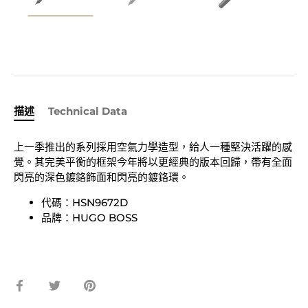
描述
Technical Data
上一季推出的
系列採用空氣力學造型，給人一種堅決活躍的感
覺。其完美平衡的框架今年將以更經典的版本回歸，帶有全面
閃亮的深色鍍鉻飾面和閃亮的鍍鉻環。
代碼：HSN9672D
品牌：HUGO BOSS
在
在
固
臉
Twitter
定